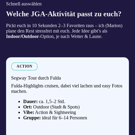
Schnell auswählen
Welche JGA-Aktivität passt zu euch?
Pickt euch in 10 Sekunden 2–3 Favoriten raus – ich (Marion)
plane den Rest stressfrei mit euch. Jede Idee gibt’s als
Indoor/Outdoor
-Option, je nach Wetter & Laune.
ACTION
Segway Tour durch Fulda
Fulda-Highlights cruisen, dabei viel lachen und easy Fotos
machen.
Dauer:
ca. 1,5–2 Std.
Ort:
Outdoor (Stadt & Spots)
Vibe:
Action & Sightseeing
Gruppe:
ideal für 6–14 Personen