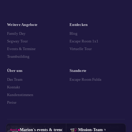
Weitere Angebote
Entdecken
Family Day
Blog
Segway Tour
Escape Room 1x1
Events & Termine
Virtuelle Tour
Teambuilding
Über uns
Standorte
Das Team
Escape Room Fulda
Kontakt
Kundenstimmen
Preise
© 2026 - Marion's events & trends
|
Impressum
|
AGB
|
Datenschutz
|
Widerrufsrecht
Marion's events & trends
Mission-Team