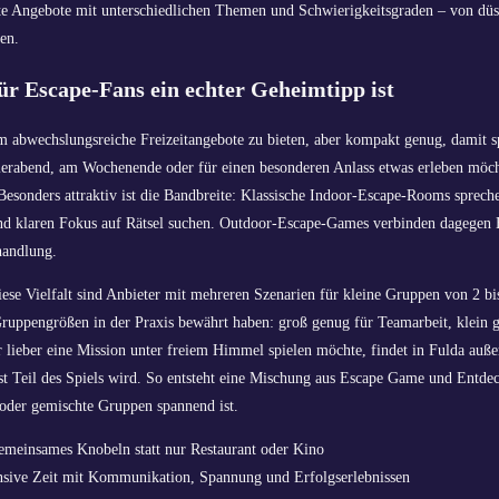
rte Angebote mit unterschiedlichen Themen und Schwierigkeitsgraden – von düs
en.
r Escape-Fans ein echter Geheimtipp ist
um abwechslungsreiche Freizeitangebote zu bieten, aber kompakt genug, damit 
eierabend, am Wochenende oder für einen besonderen Anlass etwas erleben möch
esonders attraktiv ist die Bandbreite: Klassische Indoor-Escape-Rooms sprech
nd klaren Fokus auf Rätsel suchen. Outdoor-Escape-Games verbinden dagegen
handlung.
diese Vielfalt sind Anbieter mit mehreren Szenarien für kleine Gruppen von 2 bi
 Gruppengrößen in der Praxis bewährt haben: groß genug für Teamarbeit, klein g
r lieber eine Mission unter freiem Himmel spielen möchte, findet in Fulda au
bst Teil des Spiels wird. So entsteht eine Mischung aus Escape Game und Entde
 oder gemischte Gruppen spannend ist.
meinsames Knobeln statt nur Restaurant oder Kino
nsive Zeit mit Kommunikation, Spannung und Erfolgserlebnissen