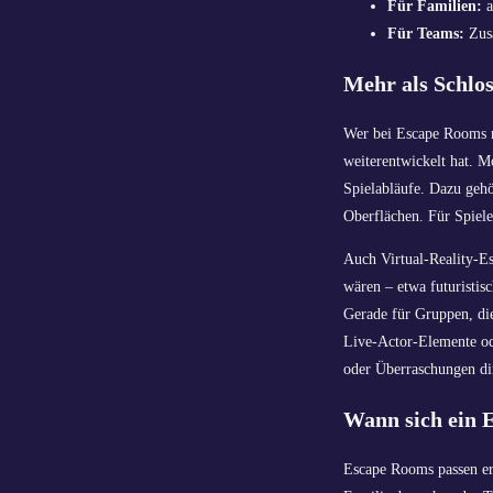
Für Familien:
a
Für Teams:
Zusa
Mehr als Schlo
Wer bei Escape Rooms nu
weiterentwickelt hat. M
Spielabläufe. Dazu gehö
Oberflächen. Für Spiele
Auch Virtual-Reality-E
wären – etwa futuristis
Gerade für Gruppen, die
Live-Actor-Elemente od
oder Überraschungen dir
Wann sich ein 
Escape Rooms passen ers