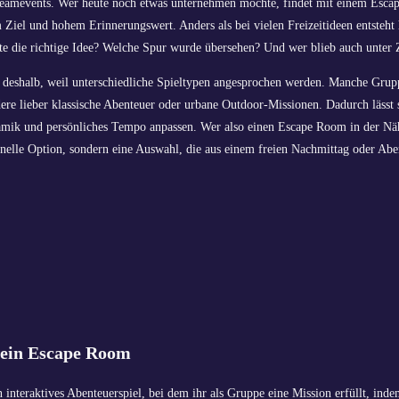
eamevents. Wer heute noch etwas unternehmen möchte, findet mit einem Escap
m Ziel und hohem Erinnerungswert. Anders als bei vielen Freizeitideen entsteht 
te die richtige Idee? Welche Spur wurde übersehen? Und wer blieb auch unter 
ch deshalb, weil unterschiedliche Spieltypen angesprochen werden. Manche Gru
dere lieber klassische Abenteuer oder urbane Outdoor-Missionen. Dadurch lässt s
mik und persönliches Tempo anpassen. Wer also einen Escape Room in der Nä
hnelle Option, sondern eine Auswahl, die aus einem freien Nachmittag oder Abe
t ein Escape Room
n interaktives Abenteuerspiel, bei dem ihr als Gruppe eine Mission erfüllt, ind