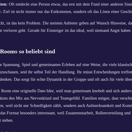
ten:
Oft entdeckt eine Person etwas, das erst mit dem Fund einer anderen Sinn
:
Ziel ist nicht immer nur das Entkommen, sondern oft das Lösen einer Geschi
ckt, ist das kein Problem. Die meisten Anbieter geben auf Wunsch Hinweise, da
ht verloren geht. Gerade für Einsteiger ist das ideal, weil niemand Angst haben
ooms so beliebt sind
Spannung, Spiel und gemeinsames Erleben auf eine Weise, die viele klassische
zuzuschauen, seid ihr selbst Teil der Handlung. Ihr müsst Entscheidungen treffe
 denken. Das sorgt für echte Dynamik in der Gruppe und oft auch für viele üb
e Room eine originelle Date-Idee, weil man gemeinsam knobelt und sich anders 
ätzen den Mix aus Nervenkitzel und Teamgefühl. Familien mögen, dass verschi
n, weil nicht nur Schnelligkeit zählt, sondern auch Aufmerksamkeit und Kom
 das Format besonders interessant, weil Zusammenarbeit, Rollenverteilung un
t stehen.