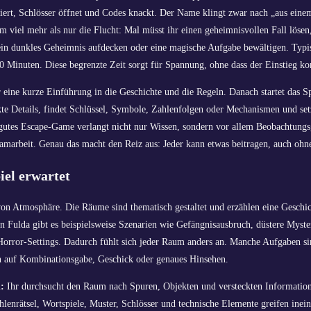
niert, Schlösser öffnet und Codes knackt. Der Name klingt zwar nach „aus e
um viel mehr als nur die Flucht: Mal müsst ihr einen geheimnisvollen Fall löse
in dunkles Geheimnis aufdecken oder eine magische Aufgabe bewältigen. Typisc
 Minuten. Diese begrenzte Zeit sorgt für Spannung, ohne dass der Einstieg ko
ine kurze Einführung in die Geschichte und die Regeln. Danach startet das Sp
te Details, findet Schlüssel, Symbole, Zahlenfolgen oder Mechanismen und setzt
gutes Escape-Game verlangt nicht nur Wissen, sondern vor allem Beobachtungs
arbeit. Genau das macht den Reiz aus: Jeder kann etwas beitragen, auch ohne
iel erwartet
n Atmosphäre. Die Räume sind thematisch gestaltet und erzählen eine Geschicht
n Fulda gibt es beispielsweise Szenarien wie Gefängnisausbruch, düstere Myst
Horror-Settings. Dadurch fühlt sich jeder Raum anders an. Manche Aufgaben si
en auf Kombinationsgabe, Geschick oder genaues Hinsehen.
:
Ihr durchsucht den Raum nach Spuren, Objekten und versteckten Informatio
lenrätsel, Wortspiele, Muster, Schlösser und technische Elemente greifen inein