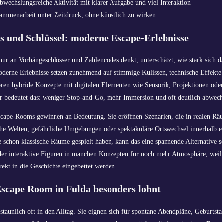
bwechslungsreiche Aktivität mit klarer Aufgabe und viel Interaktion
mmenarbeit unter Zeitdruck, ohne künstlich zu wirken
ss und Schlüssel: moderne Escape-Erlebnisse
r an Vorhängeschlösser und Zahlencodes denkt, unterschätzt, wie stark sich d
oderne Erlebnisse setzen zunehmend auf stimmige Kulissen, technische Effekte 
ren hybride Konzepte mit digitalen Elementen wie Sensorik, Projektionen oder
r bedeutet das: weniger Stop-and-Go, mehr Immersion und oft deutlich abwech
scape-Rooms gewinnen an Bedeutung. Sie eröffnen Szenarien, die in realen 
che Welten, gefährliche Umgebungen oder spektakuläre Ortswechsel innerhalb e
 schon klassische Räume gespielt haben, kann das eine spannende Alternative s
er interaktive Figuren in manchen Konzepten für noch mehr Atmosphäre, wei
ekt in die Geschichte eingebettet werden.
Escape Room in Fulda besonders lohnt
taunlich oft in den Alltag. Sie eignen sich für spontane Abendpläne, Geburtsta