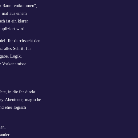
inem Raum entkommen“,
n, mal aus einem
h ist ein klarer
mpliziert wird.
iel: Ihr durchsucht den
 alles Schritt für
gabe, Logik,
 Vorkenntnisse.
e, in die ihr direkt
ery-Abenteuer, magische
nd eher logisch
nen.
ander.