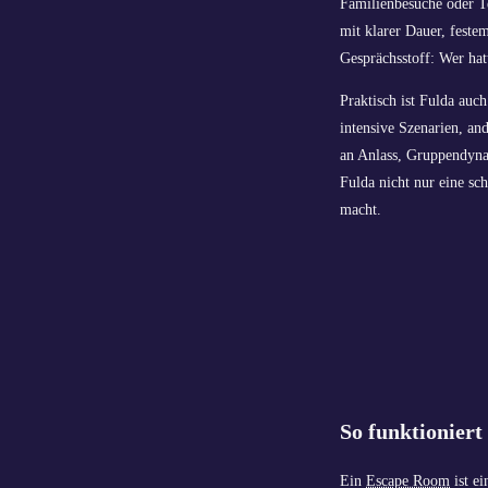
Familienbesuche oder T
mit klarer Dauer, feste
Gesprächsstoff: Wer hat
Praktisch ist Fulda au
intensive Szenarien, an
an Anlass, Gruppendyna
Fulda nicht nur eine sc
macht.
So funktionier
Ein
Escape Room
ist ei