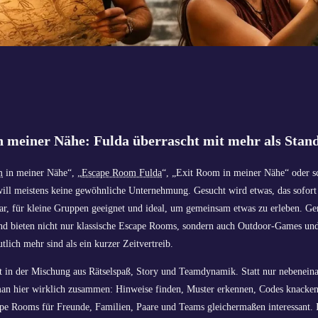
n meiner Nähe: Fulda überrascht mit mehr als Stand
m
in meiner Nähe“, „
Escape Room Fulda
“, „Exit Room in meiner Nähe“ oder s
ill meistens keine gewöhnliche Unternehmung. Gesucht wird etwas, das sofort 
r, für kleine Gruppen geeignet und ideal, um gemeinsam etwas zu erleben. Ge
nd bieten nicht nur klassische Escape Rooms, sondern auch Outdoor-Games u
tlich mehr sind als ein kurzer Zeitvertreib.
t in der Mischung aus Rätselspaß, Story und Teamdynamik. Statt nur nebenein
man hier wirklich zusammen: Hinweise finden, Muster erkennen, Codes knacke
pe Rooms für Freunde, Familien, Paare und Teams gleichermaßen interessant. I