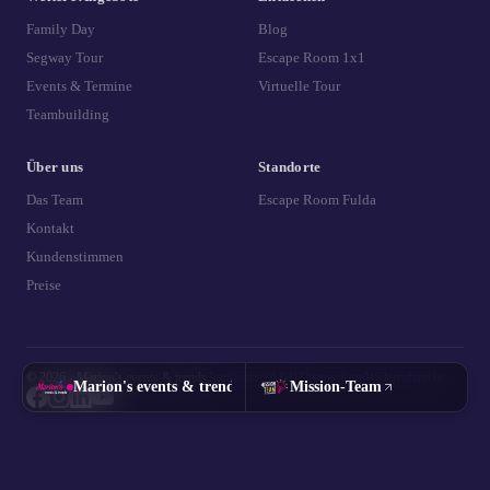
Family Day
Blog
Segway Tour
Escape Room 1x1
Events & Termine
Virtuelle Tour
Teambuilding
Über uns
Standorte
Das Team
Escape Room Fulda
Kontakt
Kundenstimmen
Preise
© 2026 - Marion's events & trends
|
Impressum
|
AGB
|
Datenschutz
|
Widerrufsrecht
Marion's events & trends
Mission-Team