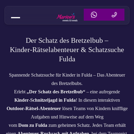
Kinderschnitzeljagd Der Bretzel
Der Schatz des Bretzelbub –
Kinder‑Rätselabenteuer & Schatzsuche
Fulda
Spannende Schatzsuche für Kinder in Fulda – Das Abenteuer
des Bretzelbubs.
Erlebt
„Der Schatz des Bretzelbub“
– eine aufregende
Kinder‑Schnitzeljagd in Fulda
! In diesem interaktiven
Outdoor‑Rätsel‑Abenteuer
lösen Teams von Kindern knifflige
Aufgaben und Hinweise auf dem Weg
vom
Dom zu Fulda
zum geheimen Schatz. Jedes Team erhält
einen
Abenteuer‑Rucksack mit Aufgaben
, bei dem Teamgeist,