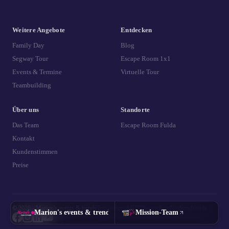
Weitere Angebote
Entdecken
Family Day
Blog
Segway Tour
Escape Room 1x1
Events & Termine
Virtuelle Tour
Teambuilding
Über uns
Standorte
Das Team
Escape Room Fulda
Kontakt
Kundenstimmen
Preise
© 2026 - Marion's events & trends
|
Impressum
|
AGB
|
Datenschutz
|
Widerrufsrecht
Marion's events & trends
Mission-Team