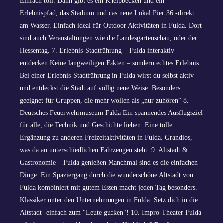
Einfach toll. Dann gibt es ein Kneipbecken und ein
Erlebnispfad, das Stadium und das neue Lokal Pier 36 -direkt
am Wasser. Einfach ideal für Outdoor Aktivitäten in Fulda. Dort
sind auch Veranstaltungen wie die Landesgartenschau, oder der
Hessentag. 7. Erlebnis-Stadtführung – Fulda interaktiv
entdecken Keine langweiligen Fakten – sondern echtes Erlebnis:
Bei einer Erlebnis-Stadtführung in Fulda wirst du selbst aktiv
und entdeckst die Stadt auf völlig neue Weise. Besonders
geeignet für Gruppen, die mehr wollen als „nur zuhören“ 8.
Deutsches Feuerwehrmuseum Fulda Ein spannendes Ausflugsziel
für alle, die Technik und Geschichte lieben. Eine tolle
Ergänzung zu anderen Freizeitaktivitäten in Fulda. Grandios,
was da an unterschiedlichen Fahrzeugen steht. 9. Altstadt &
Gastronomie – Fulda genießen Manchmal sind es die einfachen
Dinge: Ein Spaziergang durch die wunderschöne Altstadt von
Fulda kombiniert mit gutem Essen macht jeden Tag besonders.
Klassiker unter den Unternehmungen in Fulda. Setz dich in die
Altstadt -einfach zum "Leute gucken"! 10. Impro-Theater Fulda