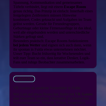
Spannung, Kommunikation und gemeinsames
Tüfteln verbindet, liegt mit einem
Escape Room
genau richtig. Das Prinzip ist einfach: Innerhalb eines
festgelegten Zeitfensters müssen Hinweise
kombiniert, Codes geknackt und Aufgaben im Team
gelöst werden. Gerade für Freundesgruppen,
Geburtstage oder kleine Firmenausflüge ist das ideal,
weil alle eingebunden werden und unterschiedliche
Stärken gefragt sind.
Besonders praktisch: Escape Rooms funktionieren
bei jedem Wetter
und eignen sich auch dann, wenn
ihr spontan in Fulda etwas unternehmen möchtet.
Unser Tipp: Bucht frühzeitig für Wochenenden und
teilt euer Team so ein, dass kreative Denker, Logik-
Fans und ruhige Beobachter zusammenarbeiten.
DIGITAL
VR Games als moderne Freizeitidee in Fulda
Wer Lust auf etwas Neues hat, findet mit
VR Games
eine besonders moderne Alternative zu klassischen
Freizeitangeboten. Virtuelle Welten, kooperative