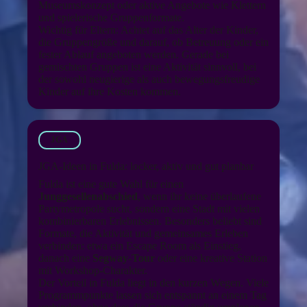
Museumskonzept oder aktive Angebote wie Klettern
und spielerische Gruppenformate.
Wichtig für Eltern: Achtet auf das Alter der Kinder,
die Gruppengröße und darauf, ob Betreuung oder ein
fester Ablauf angeboten werden. Gerade bei
gemischten Gruppen ist eine Aktivität sinnvoll, bei
der sowohl neugierige als auch bewegungsfreudige
Kinder auf ihre Kosten kommen.
JGA
JGA-Ideen in Fulda: locker, aktiv und gut planbar
Fulda ist eine gute Wahl für einen
Junggesellenabschied
, wenn ihr keine überlaufene
Partymetropole sucht, sondern eine Stadt mit vielen
kombinierbaren Erlebnissen. Besonders beliebt sind
Formate, die Aktivität und gemeinsames Erleben
verbinden: etwa ein Escape Room als Einstieg,
danach eine
Segway-Tour
oder eine kreative Station
mit Workshop-Charakter.
Der Vorteil in Fulda liegt in den kurzen Wegen. Viele
Programmpunkte lassen sich entspannt an einem Tag