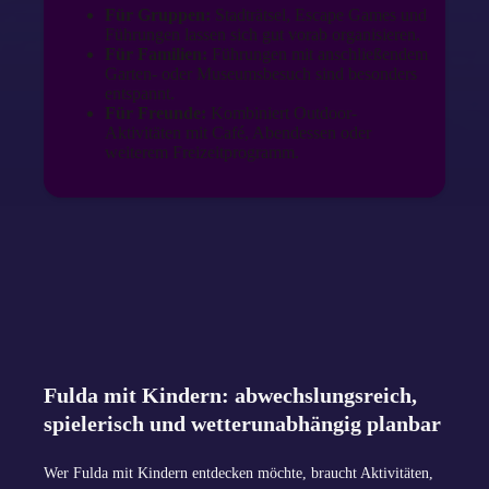
Für Gruppen:
Stadträtsel, Escape Games und
Führungen lassen sich gut vorab organisieren.
Für Familien:
Führungen mit anschließendem
Garten- oder Museumsbesuch sind besonders
entspannt.
Für Freunde:
Kombiniert Outdoor-
Aktivitäten mit Café, Abendessen oder
weiterem Freizeitprogramm.
Fulda mit Kindern: abwechslungsreich,
spielerisch und wetterunabhängig planbar
Wer Fulda mit Kindern entdecken möchte, braucht Aktivitäten,