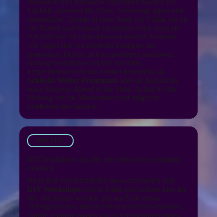
Missionen und interaktive Spielmodi machen das
Erlebnis spannend für Paare, Freundesgruppen und
Jugendliche. Gerade in einer Stadt wie Fulda, die oft
mit Barock und Altstadt verbunden wird, sorgt ein
VR-Erlebnis für einen bewusst anderen Kontrast.
VR eignet sich vor allem für Gruppen, die
gemeinsam lachen, sich ausprobieren und etwas
Außergewöhnliches erleben möchten.
Empfehlenswert ist das Format besonders als
Schlecht-Wetter-Programm
oder als Auftakt für
einen längeren Abend in der Stadt. Achtet bei der
Planung auf das Mindestalter und mögliche
Zeitfenster pro Session.
KREATIV
DIY-Workshops für alle, die selbst etwas gestalten
möchten
Nicht jede Freizeitaktivität muss actionreich sein.
DIY-Workshops
sind in Fulda eine schöne Idee für
alle, die kreativ werden und am Ende etwas
Selbstgemachtes mit nach Hause nehmen möchten.
Solche Formate passen gut zu Freundinnenrunden,