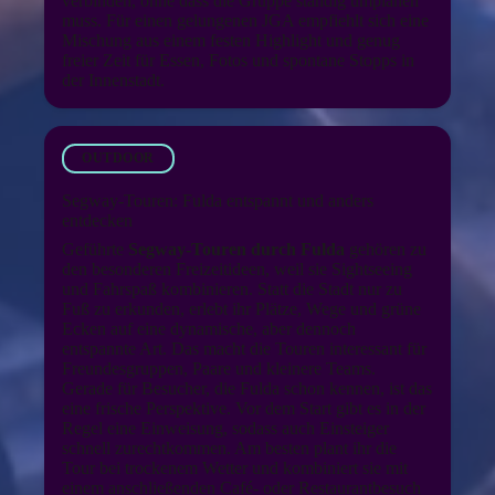
verbinden, ohne dass die Gruppe ständig umplanen
muss. Für einen gelungenen JGA empfiehlt sich eine
Mischung aus einem festen Highlight und genug
freier Zeit für Essen, Fotos und spontane Stopps in
der Innenstadt.
OUTDOOR
Segway-Touren: Fulda entspannt und anders
entdecken
Geführte
Segway-Touren durch Fulda
gehören zu
den besonderen Freizeitideen, weil sie Sightseeing
und Fahrspaß kombinieren. Statt die Stadt nur zu
Fuß zu erkunden, erlebt ihr Plätze, Wege und grüne
Ecken auf eine dynamische, aber dennoch
entspannte Art. Das macht die Touren interessant für
Freundesgruppen, Paare und kleinere Teams.
Gerade für Besucher, die Fulda schon kennen, ist das
eine frische Perspektive. Vor dem Start gibt es in der
Regel eine Einweisung, sodass auch Einsteiger
schnell zurechtkommen. Am besten plant ihr die
Tour bei trockenem Wetter und kombiniert sie mit
einem anschließenden Café- oder Restaurantbesuch