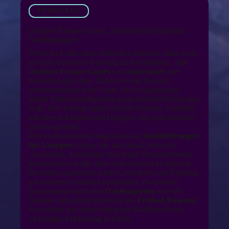
ENTDECKEN
Outdoor Escape Games, Stadträtsel und geführte
Stadtführungen
Wenn ihr Fulda aktiv entdecken möchtet, ohne euch
auf eine klassische Führung zu beschränken, sind
Outdoor Escape Games
und
Stadträtsel
eine
besonders gute Idee. Dabei bewegt ihr euch
gemeinsam durch die Stadt, löst Aufgaben und
nehmt Sehenswürdigkeiten ganz nebenbei bewusster
wahr. Das Format eignet sich für Freunde, Familien
mit älteren Kindern und Gruppen, die gern draußen
unterwegs sind.
Wer es strukturierter mag, kann auf
Stadtführungen
für Gruppen
setzen. Sie sind ideal, wenn ihr
Geschichte, Architektur und lokale Besonderheiten
kennenlernen wollt, ohne selbst planen zu müssen.
Besonders spannend wird es, wenn ihr eine Führung
mit weiteren Stationen kombiniert, etwa einem
Spaziergang durch den
Dahliengarten
oder im
Sommer mit einem Abstecher ins
Freibad Rosenau
.
So entsteht aus einem einfachen Stadtbesuch ein
vielseitiger Erlebnistag in Fulda.