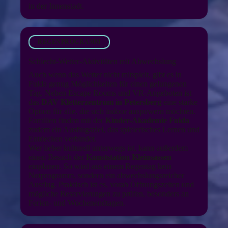
in der Innenstadt.
REGENPROGRAMM
Schlecht-Wetter-Aktivitäten mit Abwechslung
Auch wenn das Wetter nicht mitspielt, gibt es in
Fulda genug Möglichkeiten für einen gelungenen
Tag. Neben Escape Rooms und VR-Angeboten ist
das
DAV Kletterzentrum in Petersberg
eine starke
Option für alle, die sich indoor auspowern möchten.
Familien finden mit der
Kinder-Akademie Fulda
zudem ein Ausflugsziel, das spielerisches Lernen und
Entdecken verbindet.
Wer lieber kulturell unterwegs ist, kann außerdem
einen Besuch der
Kunststation Kleinsassen
einplanen. So wird aus einem Regentag kein
Notprogramm, sondern ein abwechslungsreicher
Ausflug. Praktisch ist es, vorab Öffnungszeiten und
mögliche Reservierungen zu prüfen, besonders an
Ferien- und Wochenendtagen.