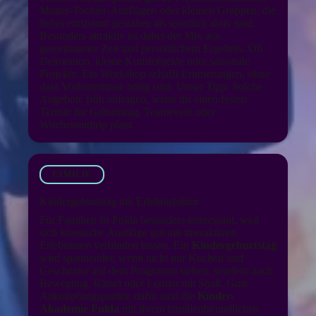
Mutter-Tochter-Ausflügen oder kleinen Gruppen, die
lieber entspannt gestalten als sportlich aktiv sind.
Besonders attraktiv ist dabei der Mix aus
gemeinsamer Zeit und persönlichem Ergebnis. Ob
Dekoration, kleine Kunstobjekte oder saisonale
Projekte: Ein Workshop schafft Erinnerungen, ohne
dass Vorkenntnisse nötig sind. Unser Tipp: Solche
Angebote früh anfragen, wenn ihr einen festen
Termin für Geburtstag, Teamevent oder
Wochenendtrip plant.
FAMILIE
Kindergeburtstag mit Erlebnisfaktor
Für Familien ist Fulda besonders interessant, weil
sich klassische Ausflüge gut mit interaktiven
Erlebnissen verbinden lassen. Ein
Kindergeburtstag
wird spannender, wenn nicht nur Kuchen und
Geschenke auf dem Programm stehen, sondern auch
Bewegung, Rätsel oder Lernen mit Spaß. Gute
Anknüpfungspunkte dafür sind die
Kinder-
Akademie Fulda
mit ihrem familienfreundlichen