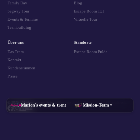
Family Day
Blog
Segway Tour
Escape Room 1x1
Events & Termine
Virtuelle Tour
Teambuilding
Über uns
Standorte
Das Team
Escape Room Fulda
Kontakt
Kundenstimmen
Preise
© 2026 - Marion's events & trends
|
Impressum
|
AGB
|
Datenschutz
|
Widerrufsrecht
Marion's events & trends
Mission-Team