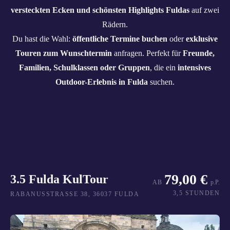
versteckten Ecken und schönsten Highlights Fuldas
auf zwei
Rädern.
Du hast die Wahl:
öffentliche Termine buchen
oder
exklusive
Touren zum Wunschtermin
anfragen. Perfekt für
Freunde,
Familien, Schulklassen oder Gruppen
, die ein
intensives
Outdoor-Erlebnis in Fulda
suchen.
79,00 €
3.5 Fulda KulTour
AB
p.P.
3,5 STUNDEN
RABANUSSTRASSE 38, 36037 FULDA