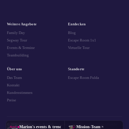
Weitere Angebote
Entdecken
Family Day
Blog
Segway Tour
Escape Room 1x1
Events & Termine
Virtuelle Tour
Teambuilding
Über uns
Standorte
Das Team
Escape Room Fulda
Kontakt
Kundenstimmen
Preise
© 2026 - Marion's events & trends
|
Impressum
|
AGB
|
Datenschutz
|
Widerrufsrecht
Marion's events & trends
Mission-Team