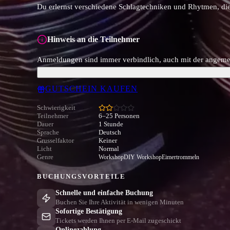
Du erlernst verschiedene Schlagtechniken und Rhytmen, d
Hinweis an die Teilnehmer
Anmeldungen sind immer verbindlich, auch mit der angemel
GUTSCHEIN KAUFEN
Schwierigkeit
Teilnehmer
6–25 Personen
Dauer
1 Stunde
Sprache
Deutsch
Grusselfaktor
Keiner
Licht
Normal
Genre
Workshop
DIY Workshop
Eimertrommeln
BUCHUNGSVORTEILE
Schnelle und einfache Buchung
Buchen Sie Ihre Aktivität in wenigen Minuten
Sofortige Bestätigung
Tickets werden Ihnen per E-Mail zugeschickt
Onlinezahlung