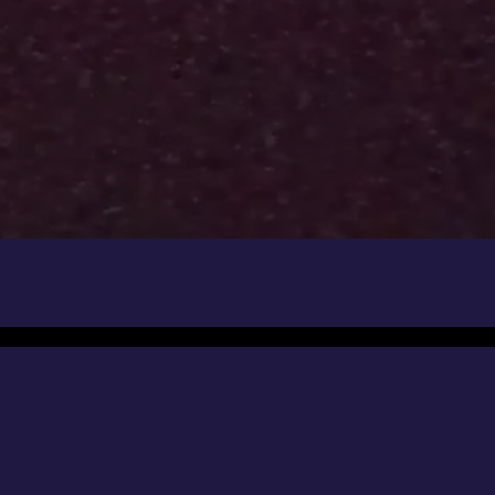
it Klick wird ein Video von YouTube geladen. Dabei werden Daten an Google (USA) übertrage