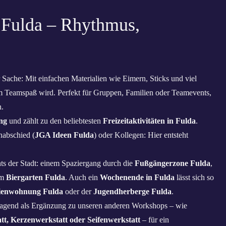
Fulda – Rhythmus,
r Sache: Mit einfachen Materialien wie Eimern, Sticks und viel
 Teamspaß wird. Perfekt für Gruppen, Familien oder Teamevents,
.
ng
und zählt zu den beliebtesten
Freizeitaktivitäten in Fulda
.
nabschied (
JGA Ideen Fulda
) oder Kollegen: Hier entsteht
ts der Stadt: einem Spaziergang durch die
Fußgängerzone Fulda
,
im
Biergarten Fulda
. Auch ein
Wochenende in Fulda
lässt sich so
ienwohnung Fulda
oder der
Jugendherberge Fulda
.
agend als Ergänzung zu unseren anderen Workshops – wie
t, Kerzenwerkstatt oder Seifenwerkstatt
– für ein