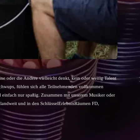
e oder die Andere vielleicht denkt, kein oder wenig Talent
d schwups, fühlen sich alle Teilnehmenden vollkommen
nd einfach nur spaßig. Zusammen mit unserem Musiker oder
chlandweit und in den SchlüsselErlebnisRäumen FD,