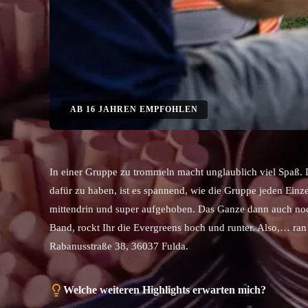
AB
16
JAHREN EMPFOHLEN
In einer Gruppe zu trommeln macht unglaublich viel Spaß. D
dafür zu haben, ist es spannend, wie die Gruppe jeden Ein
mittendrin und super aufgehoben. Das Ganze dann auch noc
Band, rockt Ihr die Evergreens hoch und runter. Also,… ra
Rabanusstraße 38, 36037 Fulda.
Welche weiteren Highlights erwarten mich?