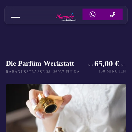
Parfümwerkstatt Fulda – Duft se
65,00 €
Die Parfüm-Werkstatt
AB
p.P.
150 MINUTEN
RABANUSSTRASSE 38, 36037 FULDA