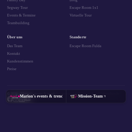
Segway Tour
Escape Room 1x1
Events & Termine
Virtuelle Tour
Teambuilding
Über uns
Standorte
Das Team
Escape Room Fulda
Kontakt
Kundenstimmen
Preise
© 2026 - Marion's events & trends
|
Impressum
|
AGB
|
Datenschutz
|
Widerrufsrecht
Marion's events & trends
Mission-Team