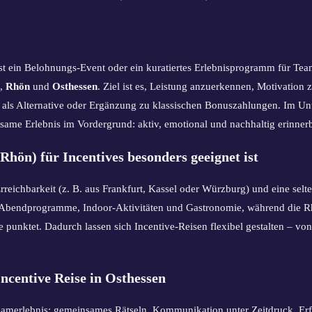
st ein Belohnungs-Event oder ein kuratiertes Erlebnisprogramm für Team
,
Rhön
und
Osthessen
. Ziel ist es, Leistung anzuerkennen, Motivation 
als Alternative oder Ergänzung zu klassischen Bonuszahlungen. Im Unt
nsame Erlebnis im Vordergrund: aktiv, emotional und nachhaltig erinnerb
hön) für Incentives besonders geeignet ist
rreichbarkeit (z. B. aus Frankfurt, Kassel oder Würzburg) und eine sel
ür Abendprogramme, Indoor-Aktivitäten und Gastronomie, während die 
punktet. Dadurch lassen sich Incentive-Reisen flexibel gestalten – v
Incentive Reise in Osthessen
eamerlebnis: gemeinsames Rätseln, Kommunikation unter Zeitdruck, Erf