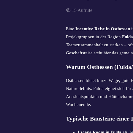
15
Aufrufe
Eine
Incentive Reise in Osthessen
i
Projektgruppen in der Region
Fulda
Teamzusammenhalt zu stärken – oft 
Geschäftsreise steht hier das gemei
Warum Osthessen (Fulda/R
Osthessen bietet kurze Wege, gute E
Naturerlebnis. Fulda eignet sich f
Aussichtspunkten und Hüttencharme 
Wochenende.
Typische Bausteine einer 
Escape Room in Fulda
als T