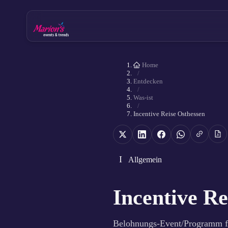
Home
/
Entdecken
/
Was-ist
/
Incentive Reise Osthessen
I
Allgemein
Incentive Re
Belohnungs-Event/Programm fü