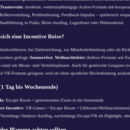
 Teamevents
: moderne, wetterunabhängige Action-Formate mit koopera
. Rollenverteilung, Problemlösung, Feedback-Impulse – spielerisch verpa
 Stadtführung in Fulda, Rhön-Ausflug, Lagerfeuer oder Hüttenabend.
sich eine Incentive Reise?
ktabschlüssen, bei Zielerreichung, zur Mitarbeiterbindung oder als Kick-
sonders gefragt:
Sommerfest
,
Weihnachtsfeier
(Indoor-Formate wie Es
es rund um Messe- und Vertriebsphasen. Auch für gemischte Gruppen (v
nd VR-Formate geeignet, weil sie ohne sportliche Höchstleistung ausk
(1 Tag bis Wochenende)
da
: Escape Room + gemeinsames Essen in der Innenstadt.
ter-Incentive
: VR-Games + Escape Room + Glühwein/Weihnachtsmenü
 Vormittags Outdoor-Ausflug, nachmittags Escape/VR als Highlight, a
er Planung achten sollten