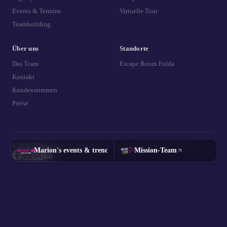
Events & Termine
Virtuelle Tour
Teambuilding
Über uns
Standorte
Das Team
Escape Room Fulda
Kontakt
Kundenstimmen
Preise
© 2026 - Marion's events & trends
|
Impressum
|
AGB
|
Datenschutz
|
Widerrufsrecht
Marion's events & trends
Mission-Team