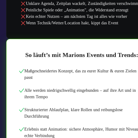
Unklare Agenda, Zeitplan wackelt, Zuständigkeiten verschwim
Peinliche Spiele oder „Animation“, die Widerstand erzeugt
Kein echter Nutzen – am nächsten Tag ist alles wie vorher
Wenn Technik/Wetter/Location hakt, kippt das Event
So läuft’s mit Marions Events und Trends
Maßgeschneidertes Konzept, das zu eurer Kultur & euren Zielen
passt
Alle werden niedrigschwellig eingebunden – auf ihre Art und in
ihrem Tempo
Strukturierter Ablaufplan, klare Rollen und reibungslose
Durchführung
Erlebnis statt Animation: sichere Atmosphäre, Humor mit Niveau
echte Verbindung