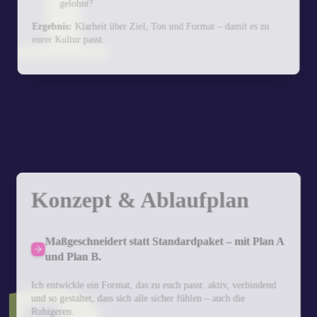
gelohnt?
Ergebnis:
Klarheit über Ziel, Ton und Format – damit es zu
eurer Kultur passt.
Konzept & Ablaufplan
Maßgeschneidert statt Standardpaket – mit Plan A
und Plan B.
Ich entwickle ein Format, das zu euch passt: aktiv, verbindend
und so gestaltet, dass sich alle sicher fühlen – auch die
Ruhigeren.