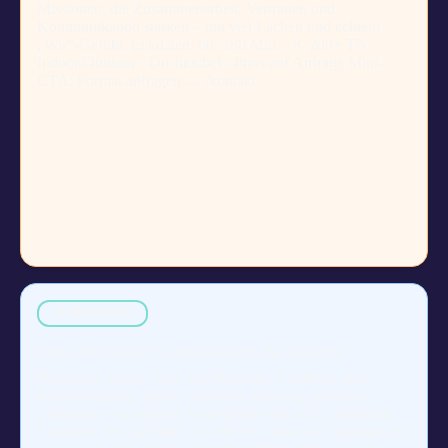
Missionen, die Zusammenarbeit, Vertrauen und
Kommunikation stärken – mit viel Lachen und echtem
„Wir“-Gefühl. Eckdaten: 60–180 Min. · 8–200+ TN ·
Indoor/Outdoor · Ort flexibel · Preis auf Anfrage Mini-
CTA: Format anfragen → /kontakt
WORKSHOP
Impro-Workshop: Kommunikation, die ankommt
Praktische Impro-Tools für Meetings, Feedback und
Kundenkontakt: aktives Zuhören, Präsenz, spontane
Lösungen – in sicherer Atmosphäre und mit Leichtigkeit.
Eckdaten: 90–240 Min. · 6–30 TN · ideal als Training oder