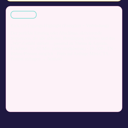
TAGUNG
Kick-off/Tagungs-Highlight (Energizer + Verbindung)
Der perfekte Einstieg oder Abschluss: aktivierende
Sequenzen, die alle abholen, Beteiligung erhöhen und das
„Wir“-Gefühl stärken – passend zu Thema & Agenda.
Eckdaten: 15–60 Min. (oder modulweise) · 10–500+ TN ·
Bühne/Plenum möglich · Preis auf Anfrage Mini-CTA:
Format anfragen → /kontakt