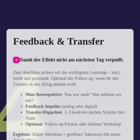
Feedback & Transfer
4
Damit der Effekt nicht am nächsten Tag verpufft.
Zum Abschluss sichern wir die wichtigsten Learnings – kurz,
leicht und praxisnah. Optional mit Follow-up, wenn ihr den
Transfer in den Alltag stärken wollt.
Mini-Retrospektive
: Was war stark? Was nehmen wir
mit?
Feedback-Impulse
(analog oder digital)
Transfer-Häppchen
: 2–3 konkrete nächste Schritte fürs
Team
Optional
: Follow-up-Format oder nächster Workshop
Ergebnis:
Klarer Abschluss + greifbare Takeaways für euren