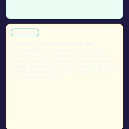
PLANBAR
Jahrespaket: 2–4 Teamevents mit rotem Faden
Für Unternehmen, die Teamkultur nicht dem Zufall
überlassen: wiederkehrende Formate passend zu euren
Zielen (Onboarding, Kommunikation, Zusammenarbeit).
Eckdaten: planbar über 12 Monate · flexibel kombinierbar
· Budgetrahmen möglich · Preis auf Anfrage Mini-CTA:
Format anfragen → /kontakt