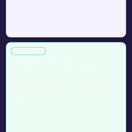
INNOVATION
Kreativ-Workshop: Ideen & Mut
Wenn ihr feststeckt oder frischen Wind braucht:
spielerische Methoden, die Denkblockaden lösen und
Teams in einen echten Ideenflow bringen – mit klarer
Struktur. Eckdaten: 2–6 Std. · 6–25 TN · ideal für KMU &
Selbstständige · Preis auf Anfrage Mini-CTA: Format
anfragen → /kontakt