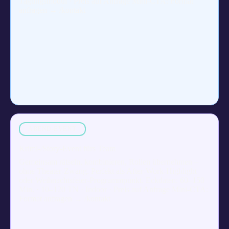
Tagungsmodul · Preis auf Anfrage Mini-CTA: Format
anfragen → /kontakt
ABEND-EVENT
Krimi-/Story-Event fürs Team
Gemeinsam rätseln, kombinieren, Rollen übernehmen –
ohne Theater-Zwang. Perfekt als After-Work-Highlight
oder Weihnachtsfeier-Programmpunkt. Eckdaten: 60–150
Min. · 10–120 TN · Indoor · Preis auf Anfrage Mini-CTA:
Format anfragen → /kontakt