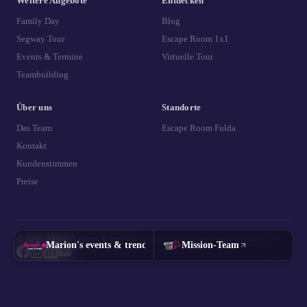
Weitere Angebote
Entdecken
Family Day
Blog
Segway Tour
Escape Room 1x1
Events & Termine
Virtuelle Tour
Teambuilding
Über uns
Standorte
Das Team
Escape Room Fulda
Kontakt
Kundenstimmen
Preise
© 2026 - Marion's events & trends
|
Impressum
|
AGB
|
Datenschutz
|
Widerrufsrecht
Marion's events & trends
Mission-Team