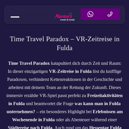
VR-Zeitreise Fulda | Time Trave
Time Travel Paradox – VR‑Zeitreise in
Fulda
Time Travel Paradox
katapultiert dich durch Zeit und Raum:
In dieser einzigartigen
VR‑Zeitreise in Fulda
löst du knifflige
Paradoxen, verhinderst Kettenreaktionen in der Geschichte und
arbeitest mit deinem Team an der Rettung der Zukunft. Dieses
immersiv erzählte VR‑Spiel passt perfekt zu
Freizeitaktivitäten
in Fulda
und beantwortet die Frage
was kann man in Fulda
unternehmen?
– ein besonderes Highlight bei
Erlebnissen am
Wochenende in Fulda
oder als Abenteuer während einer
Städtereise nach Fulda
. Auch rund um das
Hessentag Fulda