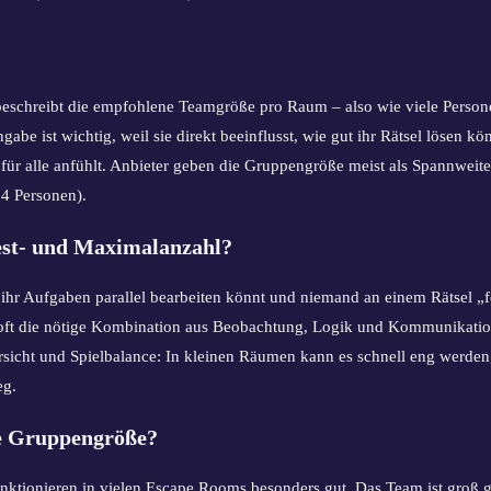
eschreibt die empfohlene Teamgröße pro Raum – also wie viele Perso
ngabe ist wichtig, weil sie direkt beeinflusst, wie gut ihr Rätsel lösen k
eit für alle anfühlt. Anbieter geben die Gruppengröße meist als Spannwei
 4 Personen).
est- und Maximalanzahl?
 ihr Aufgaben parallel bearbeiten könnt und niemand an einem Rätsel „
t oft die nötige Kombination aus Beobachtung, Logik und Kommunikati
ersicht und Spielbalance: In kleinen Räumen kann es schnell eng werde
eg.
de Gruppengröße?
nktionieren in vielen Escape Rooms besonders gut. Das Team ist groß 