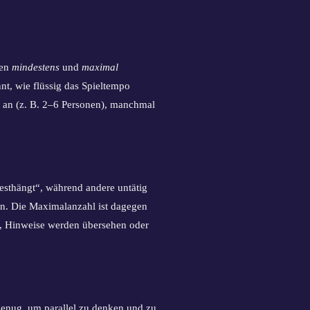
nen
mindestens
und
maximal
önnt, wie flüssig das Spieltempo
te an (z. B. 2–6 Personen), manchmal
festhängt“, während andere untätig
on. Die Maximalanzahl ist dagegen
n, Hinweise werden übersehen oder
genug, um parallel zu denken und zu