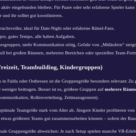
e aktiv eingebunden bleiben. Für Paare oder sehr erfahrene Spieler kann
 und ihr solltet gut koordinieren.
pruchsvoller, ideal für Date-Night oder erfahrene Rätsel-Fans.
en, gutes Tempo, alle haben Aufgaben.
esgruppen, mehr Kommunikation nötig, Gefahr von „Mitläufern“ steigt
voll bei großen Räumen, mehreren Bereichen oder speziellen Team-Form
(Freizeit, Teambuilding, Kindergruppen)
in Fulda oder Osthessen ist die Gruppengröße besonders relevant: Zu 
 weniger beitragen. Besser ist es, größere Gruppen auf
mehrere Räum
Kommunikation, Rollenverteilung, Zeitmanagement).
optimale Teamgröße stark vom Alter ab. Jüngere Kinder profitieren von
 etwas größeren Teams gut zusammenarbeiten können – sofern der Raum a
male Gruppengröße abweichen: Je nach Setup spielen manche VR-Erlebni