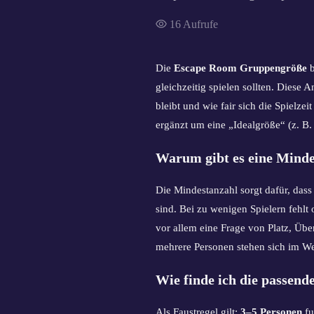
16
Aufrufe
Die
Escape Room Gruppengröße
b
gleichzeitig spielen sollten. Diese A
bleibt und wie fair sich die Spielz
ergänzt um eine „Idealgröße“ (z. B.
Warum gibt es eine Mind
Die Mindestanzahl sorgt dafür, dass
sind. Bei zu wenigen Spielern fehl
vor allem eine Frage von Platz, Üb
mehrere Personen stehen sich im W
Wie finde ich die passen
Als Faustregel gilt:
3–5 Personen
fu