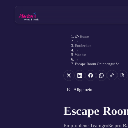
Home
/
Entdecken
/
Was-ist
/
Escape Room Gruppengröße
E
Allgemein
Escape Roo
Empfohlene Teamgröße pro R