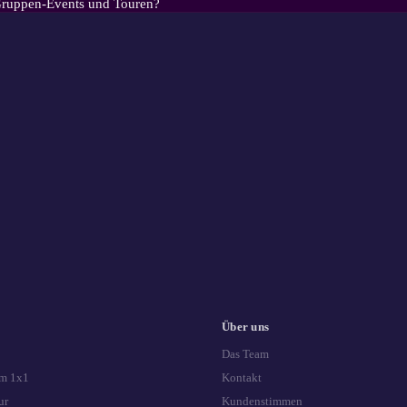
 Gruppen-Events und Touren?
Über uns
Das Team
m 1x1
Kontakt
ur
Kundenstimmen