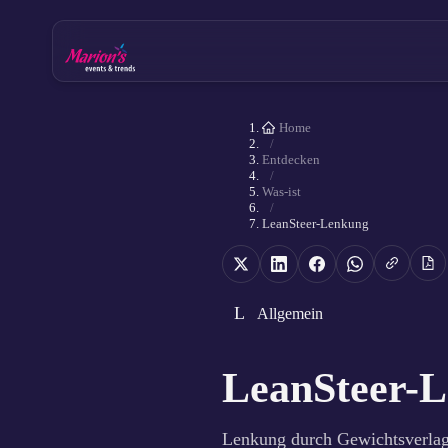
Home
/
Entdecken
/
Was-ist
/
LeanSteer-Lenkung
L
Allgemein
LeanSteer-
Lenkung durch Gewichtsverlag