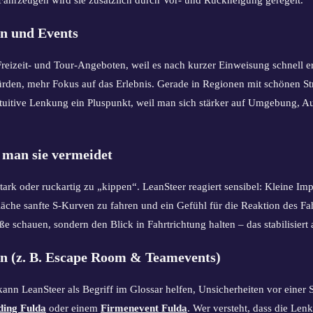
en und Events
 Freizeit- und Tour-Angeboten, weil es nach kurzer Einweisung schnell e
ürden, mehr Fokus auf das Erlebnis. Gerade in Regionen mit schönen S
intuitive Lenkung ein Pluspunkt, weil man sich stärker auf Umgebung,
 man sie vermeidet
stark oder ruckartig zu „kippen“. LeanSteer reagiert sensibel: Kleine Imp
r Fläche sanfte S-Kurven zu fahren und ein Gefühl für die Reaktion des 
ße schauen, sondern den Blick in Fahrtrichtung halten – das stabilisier
en (z. B. Escape Room & Teamevents)
 kann LeanSteer als Begriff im Glossar helfen, Unsicherheiten vor eine
ding Fulda
oder einem
Firmenevent Fulda
. Wer versteht, dass die Le