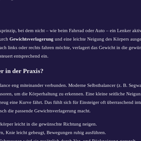
kprinzip, bei dem nicht – wie beim Fahrrad oder Auto – ein Lenker akti
durch
Gewichtsverlagerung
und eine leichte Neigung des Körpers ausge
ach links oder rechts fahren möchte, verlagert das Gewicht in die gew
steuert entsprechend ein.
r in der Praxis?
lance eng miteinander verbunden. Moderne Selbstbalancer (z. B. Segw
ren, um die Körperhaltung zu erkennen. Eine kleine seitliche Neigung
eug eine Kurve fährt. Das fühlt sich für Einsteiger oft überraschend int
isch die passende Gewichtsverlagerung macht.
örper leicht in die gewünschte Richtung neigen.
n, Knie leicht gebeugt, Bewegungen ruhig ausführen.
Fahrzeugen wird sie zusätzlich durch Vor- und Rückneigung geregelt.