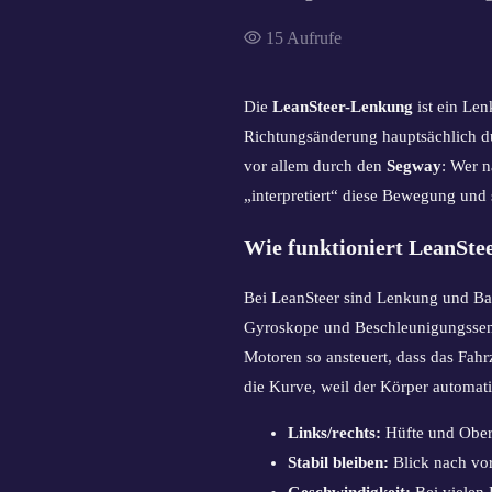
15
Aufrufe
Die
LeanSteer-Lenkung
ist ein Len
Richtungsänderung hauptsächlich 
vor allem durch den
Segway
: Wer n
„interpretiert“ diese Bewegung und 
Wie funktioniert LeanStee
Bei LeanSteer sind Lenkung und Ba
Gyroskope und Beschleunigungssenso
Motoren so ansteuert, dass das Fahrz
die Kurve, weil der Körper automat
Links/rechts:
Hüfte und Oberk
Stabil bleiben:
Blick nach vor
Geschwindigkeit:
Bei vielen 