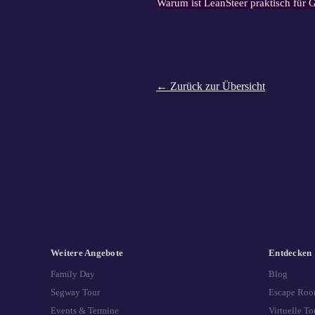
Warum ist LeanSteer praktisch für
← Zurück zur Übersicht
Weitere Angebote
Entdecken
Family Day
Blog
Segway Tour
Escape Roo
Events & Termine
Virtuelle To