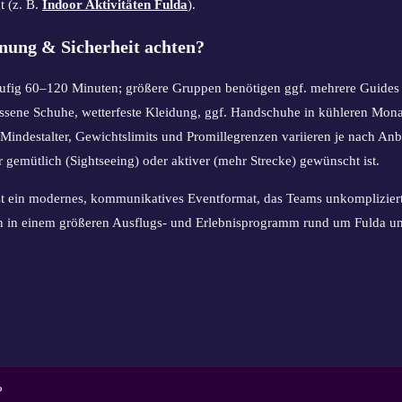
t (z. B.
Indoor Aktivitäten Fulda
).
anung & Sicherheit achten?
fig 60–120 Minuten; größere Gruppen benötigen ggf. mehrere Guides o
sene Schuhe, wetterfeste Kleidung, ggf. Handschuhe in kühleren Mona
Mindestalter, Gewichtslimits und Promillegrenzen variieren je nach Anbi
 gemütlich (Sightseeing) oder aktiver (mehr Strecke) gewünscht ist.
ist ein modernes, kommunikatives Eventformat, das Teams unkomplizier
in in einem größeren Ausflugs- und Erlebnisprogramm rund um Fulda u
?