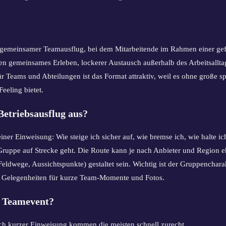
n gemeinsamer Teamausflug, bei dem Mitarbeitende im Rahmen einer 
hen gemeinsames Erleben, lockerer Austausch außerhalb des Arbeitsallta
ür Teams und Abteilungen ist das Format attraktiv, weil es ohne große s
eling bietet.
etriebsausflug aus?
einer Einweisung: Wie steige ich sicher auf, wie bremse ich, wie halte 
Gruppe auf Strecke geht. Die Route kann je nach Anbieter und Region eh
 Feldwege, Aussichtspunkte) gestaltet sein. Wichtig ist der Gruppenchar
r Gelegenheiten für kurze Team-Momente und Fotos.
s Teamevent?
h kurzer Einweisung kommen die meisten schnell zurecht.