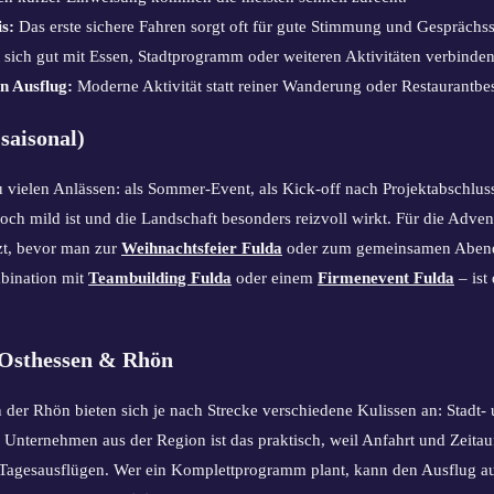
s:
Das erste sichere Fahren sorgt oft für gute Stimmung und Gesprächss
 sich gut mit Essen, Stadtprogramm oder weiteren Aktivitäten verbinden
n Ausflug:
Moderne Aktivität statt reiner Wanderung oder Restaurantbe
saisonal)
 vielen Anlässen: als Sommer-Event, als Kick-off nach Projektabschluss
 noch mild ist und die Landschaft besonders reizvoll wirkt. Für die Adv
zt, bevor man zur
Weihnachtsfeier Fulda
oder zum gemeinsamen Abendes
bination mit
Teambuilding Fulda
oder einem
Firmenevent Fulda
– ist
 Osthessen & Rhön
der Rhön bieten sich je nach Strecke verschiedene Kulissen an: Stadt-
Unternehmen aus der Region ist das praktisch, weil Anfahrt und Zeita
n Tagesausflügen. Wer ein Komplettprogramm plant, kann den Ausflug a