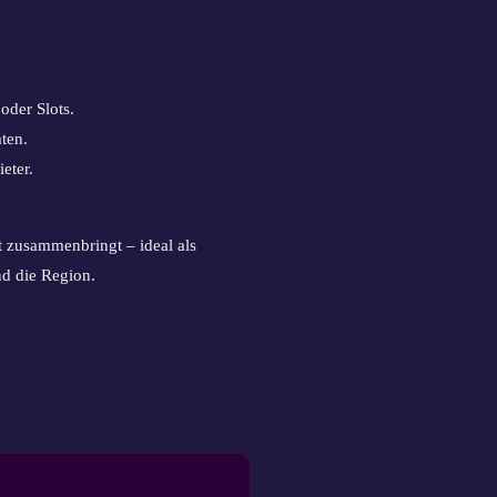
der Slots.
ten.
eter.
t zusammenbringt – ideal als
nd die Region.