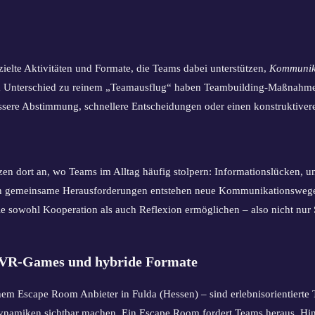
zielte Aktivitäten und Formate, die Teams dabei unterstützen,
Kommunik
m Unterschied zu reinem „Teamausflug“ haben Teambuilding-Maßnahmen
ssere Abstimmung, schnellere Entscheidungen oder einen konstruktive
 dort an, wo Teams im Alltag häufig stolpern: Informationslücken, un
h gemeinsame Herausforderungen entstehen neue Kommunikationswege 
e sowohl Kooperation als auch Reflexion ermöglichen – also nicht nur
, VR-Games und hybride Formate
einem Escape Room Anbieter in Fulda (Hessen) – sind erlebnisorientier
-Dynamiken sichtbar machen. Ein Escape Room fordert Teams heraus, Hin