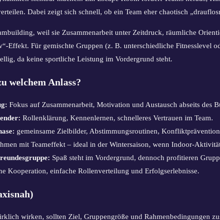
erteilen. Dabei zeigt sich schnell, ob ein Team eher chaotisch „drauflosrä
mbuilding, weil sie Zusammenarbeit unter Zeitdruck, räumliche Orien
-Effekt. Für gemischte Gruppen (z. B. unterschiedliche Fitnesslevel o
lig, da keine sportliche Leistung im Vordergrund steht.
u welchem Anlass?
ug:
Fokus auf Zusammenarbeit, Motivation und Austausch abseits des B
ender:
Rollenklärung, Kennenlernen, schnelleres Vertrauen im Team.
hase:
gemeinsame Zielbilder, Abstimmungsroutinen, Konfliktprävention
hmen mit Teameffekt – ideal in der Wintersaison, wenn Indoor-Aktivität
Freundesgruppe:
Spaß steht im Vordergrund, dennoch profitieren Grup
he Kooperation, einfache Rollenverteilung und Erfolgserlebnisse.
axisnah)
klich wirken, sollten Ziel, Gruppengröße und Rahmenbedingungen zu