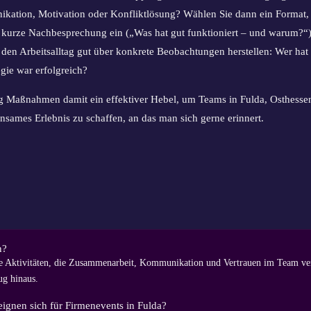
tion, Motivation oder Konfliktlösung? Wählen Sie dann ein Format, da
ne kurze Nachbesprechung ein („Was hat gut funktioniert – und warum?
 den Arbeitsalltag gut über konkrete Beobachtungen herstellen: Wer ha
egie war erfolgreich?
ng Maßnahmen damit ein effektiver Hebel, um Teams in Fulda, Osthesse
insames Erlebnis zu schaffen, an das man sich gerne erinnert.
n?
Aktivitäten, die Zusammenarbeit, Kommunikation und Vertrauen im Team verb
ug hinaus.
gnen sich für Firmenevents in Fulda?