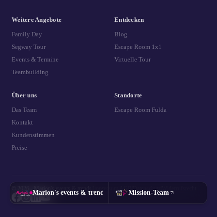
Weitere Angebote
Entdecken
Family Day
Blog
Segway Tour
Escape Room 1x1
Events & Termine
Virtuelle Tour
Teambuilding
Über uns
Standorte
Das Team
Escape Room Fulda
Kontakt
Kundenstimmen
Preise
© 2026 - Marion's events & trends
|
Impressum
|
AGB
|
Datenschutz
|
Widerrufsrecht
Marion's events & trends
Mission-Team