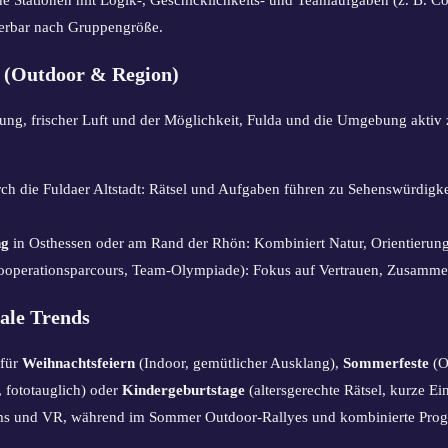
ierbar nach Gruppengröße.
a (Outdoor & Region)
g, frischer Luft und der Möglichkeit, Fulda und die Umgebung aktiv z
ch die Fuldaer Altstadt: Rätsel und Aufgaben führen zu Sehenswürdigkei
ng
in Osthessen oder am Rand der Rhön: Kombiniert Natur, Orientierung
ooperationsparcours, Team-Olympiade): Fokus auf Vertrauen, Zusamme
ale Trends
 für
Weihnachtsfeiern
(Indoor, gemütlicher Ausklang),
Sommerfeste
(O
, fototauglich) oder
Kindergeburtstage
(altersgerechte Rätsel, kurze Ei
ms und VR, während im Sommer Outdoor-Rallyes und kombinierte Prog