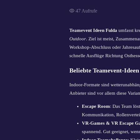
47
Aufrufe
Teamevent Ideen Fulda
umfasst kr
Outdoor
. Ziel ist meist, Zusammen
Workshop-Abschluss oder Jahresaufta
schnelle Ausflüge Richtung Osthes
Beliebte Teamevent-Ideen 
Indoor-Formate sind wetterunabhäng
Anbieter sind vor allem diese Varian
Escape Room
: Das Team löst
Kommunikation, Rollenverte
VR-Games & VR Escape G
spannend. Gut geeignet, wen
Indoor-Teamchallenge
: Kle