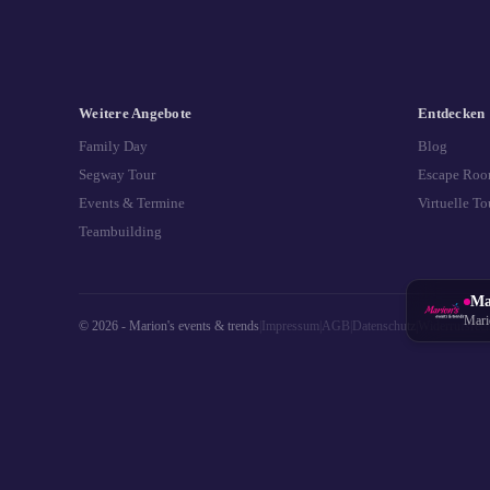
Weitere Angebote
Entdecken
Family Day
Blog
Segway Tour
Escape Roo
Events & Termine
Virtuelle To
Teambuilding
Ma
Mari
© 2026 - Marion's events & trends
|
Impressum
|
AGB
|
Datenschutz
|
Widerrufsrech