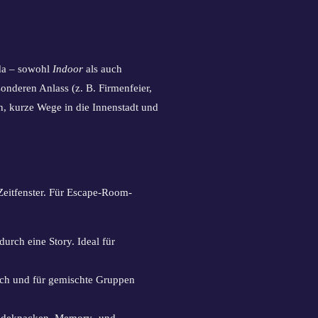
da – sowohl
Indoor
als auch
onderen Anlass (z. B. Firmenfeier,
n, kurze Wege in die Innenstadt und
Zeitfenster. Für Escape-Room-
urch eine Story. Ideal für
isch und für gemischte Gruppen
 Codeknacken, Memory- und