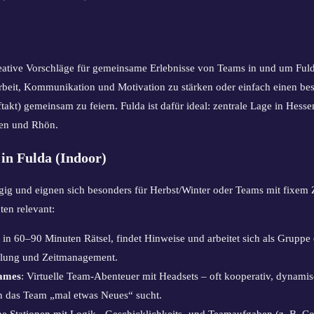
eative Vorschläge für gemeinsame Erlebnisse von Teams in und um Ful
arbeit, Kommunikation und Motivation zu stärken oder einfach einen bes
kt) gemeinsam zu feiern. Fulda ist dafür ideal: zentrale Lage in Hesse
sen und Rhön.
in Fulda (Indoor)
ig und eignen sich besonders für Herbst/Winter oder Teams mit fixem 
ten relevant:
 in 60–90 Minuten Rätsel, findet Hinweise und arbeitet sich als Gruppe d
ilung und Zeitmanagement.
ames
: Virtuelle Team-Abenteuer mit Headsets – oft kooperativ, dynam
n das Team „mal etwas Neues“ sucht.
ine Stationen mit Logik-, Geschicklichkeits- und Teamaufgaben (z. B.