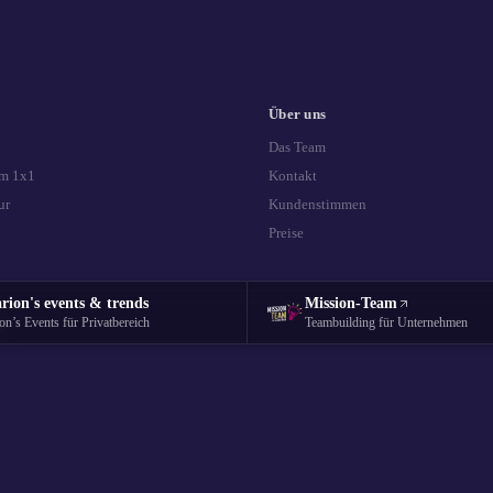
Über uns
Das Team
m 1x1
Kontakt
ur
Kundenstimmen
Preise
rion's events & trends
Mission-Team
on’s Events für Privatbereich
Teambuilding für Unternehmen
t