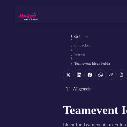
Home
/
Entdecken
/
Was-ist
/
Teamevent Ideen Fulda
T
Allgemein
Teamevent I
Ideen für Teamevents in Fulda